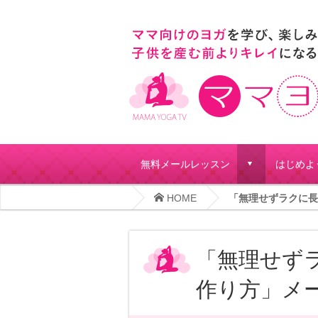
無料メールレッスン
はじめよ
d
HOME
「無理せずラクに長
「無理せず
作り方」メ