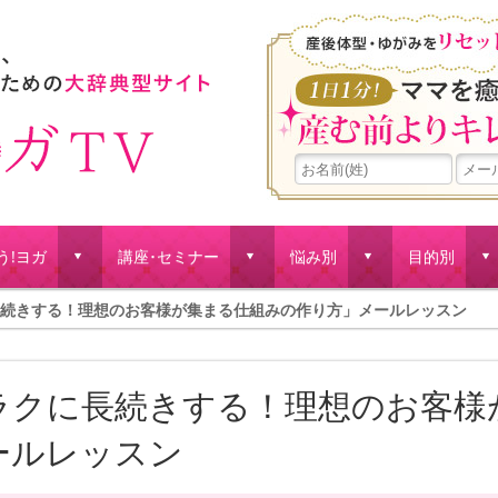
う!ヨガ
講座･セミナー
悩み別
目的別
d
d
d
d
続きする！理想のお客様が集まる仕組みの作り方」メールレッスン
ラクに長続きする！理想のお客様
ールレッスン