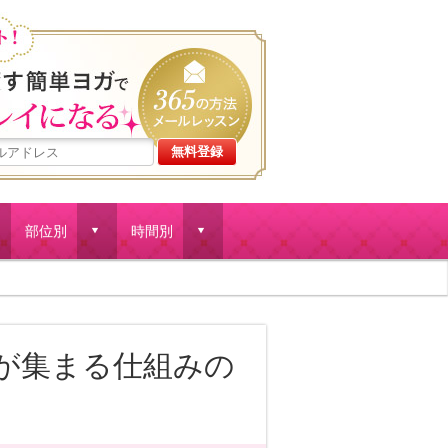
産後体型・ゆがみをリセット
部位別
時間別
d
d
が集まる仕組みの