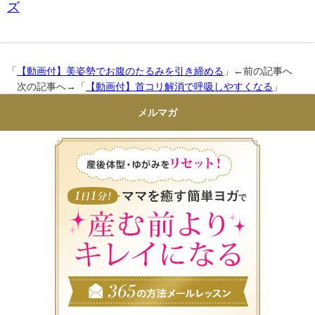
ズ
「
【動画付】美姿勢でお腹のたるみを引き締める
」←前の記事へ
次の記事へ→「
【動画付】首コリ解消で呼吸しやすくなる
」
メルマガ
産後体型・