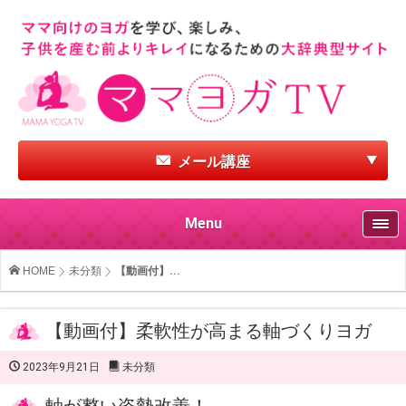
メール講座
Menu
HOME
未分類
【動画付】...
【動画付】柔軟性が高まる軸づくりヨガ
2023年9月21日
未分類
軸が整い姿勢改善！