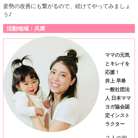
姿勢の改善にも繋がるので、続けてやってみましょ
う♪
活動地域：兵庫
ママの元気
とキレイを
応援！
井上 早希
一般社団法
人 日本ママ
ヨガ協会認
定インスト
ラクター
２人の娘