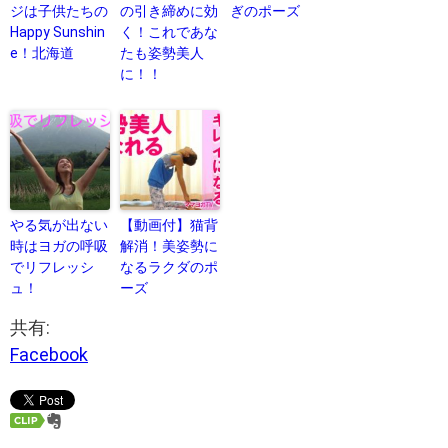
ジは子供たちの
の引き締めに効
ぎのポーズ
Happy Sunshin
く！これであな
e！北海道
たも姿勢美人
に！！
やる気が出ない
【動画付】猫背
時はヨガの呼吸
解消！美姿勢に
でリフレッシ
なるラクダのポ
ュ！
ーズ
共有:
Facebook