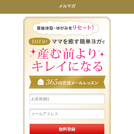
メルマガ
産後体型・