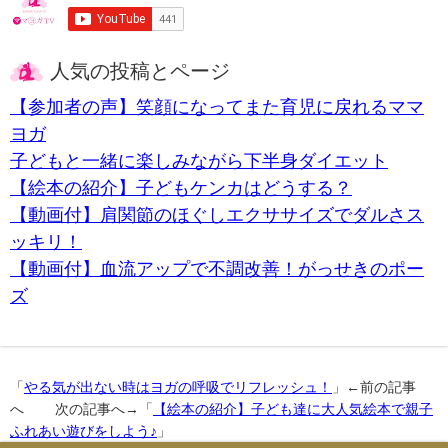
人気の投稿とページ
【参加者の声】笑顔になってまた育児に戻れるママ
ヨガ
子どもと一緒に楽しみながら下半身ダイエット
【絵本の紹介】子どもケンカはどうする？
【動画付】肩関節のほぐしエクササイズでダルさス
ッキリ！
【動画付】血流アップで不調改善！がっせきのポー
ズ
「
やる気が出ない時はヨガの呼吸でリフレッシュ！
」←前の記事
へ 次の記事へ→「
【絵本の紹介】子ども達に大人気絵本で親子
ふれあい遊びをしよう♪
」