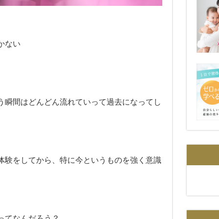
かない
う瞬間は
どんどん流れていって過去になって
し
体験を
してから、特に今というものを
強く意識
ってなんだろう？