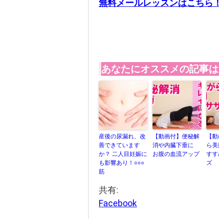
無料メールレッスンはこちら
あなたにオススメの記事は
産後の尿漏れ、改
【動画付】便秘解
【動
善できています
消や内臓下垂に
ら美
か？ 二人目妊娠に
お腹の血流アップ
すす
も影響あり！○○○
ズ
筋
共有:
Facebook