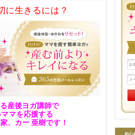
切に生きるには？
る産後ヨガ講師で
いママを応援する
家、カー 亜樹です！
初心