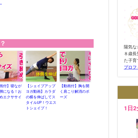
！
？
陽気な
８歳長
た子育
プロフ
画付】寝なが
【シェイプアップ
【動画付】胸を開
脚になる！お
ヨガ動画】カラダ
く肩こり解消のポ
めエクササイ
の横を伸ばしてス
ーズ
タイルUP！ウエス
1日
トシェイプ！