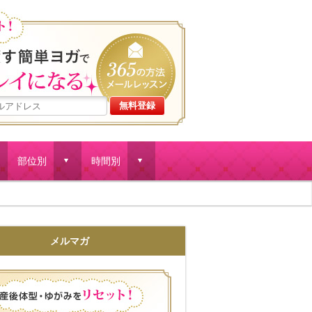
産後体型・ゆがみをリセット
部位別
時間別
d
d
メルマガ
産後体型・ゆがみをリセット