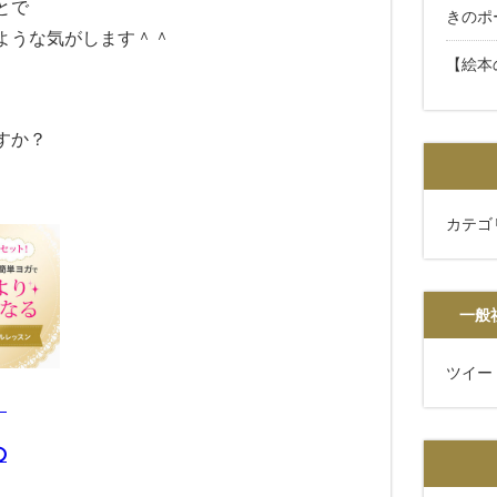
とで
きのポ
ような
気がします＾＾
【絵本
すか？
カテゴ
一般
ツイー
！
の