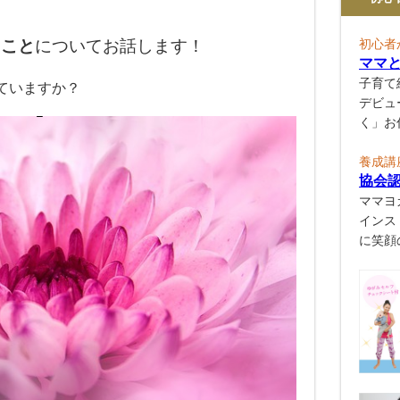
ること
についてお話します！
初心者
ママ
子育て
ていますか？
デビュ
く」お
養成講
協会
ママヨ
インス
に笑顔