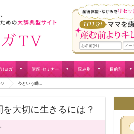
う!ヨガ
講座･セミナー
悩み別
目的別
d
d
d
d
ジ
今という瞬...
間を大切に生きるには？
ジ