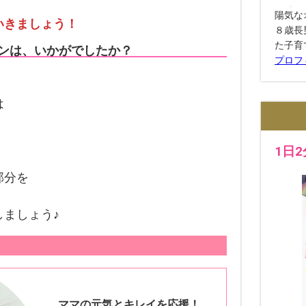
陽気な
いきましょう！
８歳長
た子育
スンは、いかがでしたか？
プロフ
は
1日
部分を
ましょう♪
ママの元気とキレイを応援！