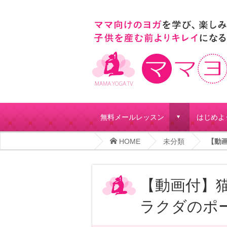
無料メールレッスン
はじめよ
d
HOME
未分類
【動画
【動画付】
ラクダのポ