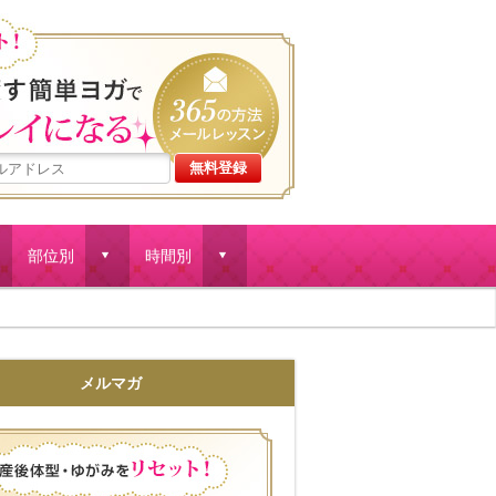
産後体型・ゆがみをリセット
部位別
時間別
d
d
メルマガ
産後体型・ゆがみをリセット