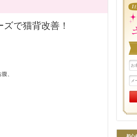
ーズで猫背改善！
お腹、
初心