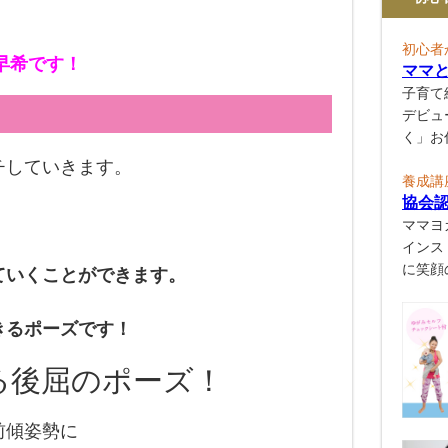
初心者
早希です！
ママ
子育て
デビュ
く」お
チしていきます。
養成講
協会
、
ママヨ
インス
に笑顔
ていくことができます。
きるポーズです！
る後屈のポーズ！
前傾姿勢に