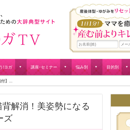
う!ヨガ
講座･セミナー
悩み別
目的別
d
d
d
d
付】...
猫背解消！美姿勢になる
ーズ