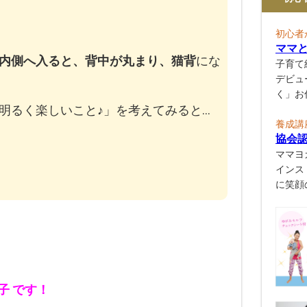
初心者
ママ
内側へ入ると、背中が丸まり、猫背
にな
子育て
デビュ
く」お
明るく楽しいこと♪」を考えてみると…
養成講
協会
ママヨ
インス
に笑顔
子 です！