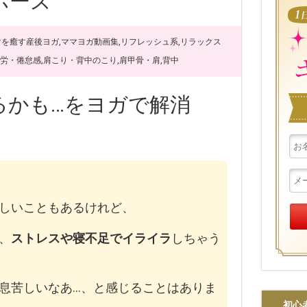
ポーズ
マを癒す産後ヨガ
,
ママヨガ動画集
,
リフレッシュ系
,
リラックス
労・倦怠感
,
肩こり・背中のこり
,
肩甲骨・肩
,
背中
るかも…をヨガで解消
しいこともあるけれど、
、
ストレスや寝不足でイライラ
しちゃう
息苦しいなあ…、と感じることはありま
初心