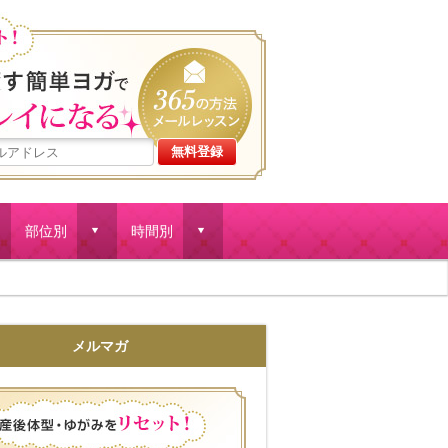
産後体型・ゆがみをリセット
部位別
時間別
d
d
メルマガ
産後体型・ゆがみをリセット