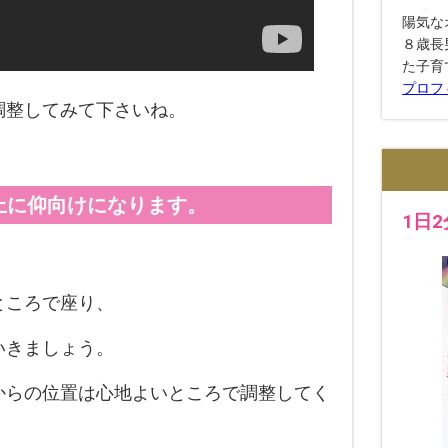
陽気な
８歳長
た子育
プロフ
調整してみて下さいね。
上に仰向けになります。
1日
ところで座り、
いきましょう。
からの位置は心地よいところで調整してく