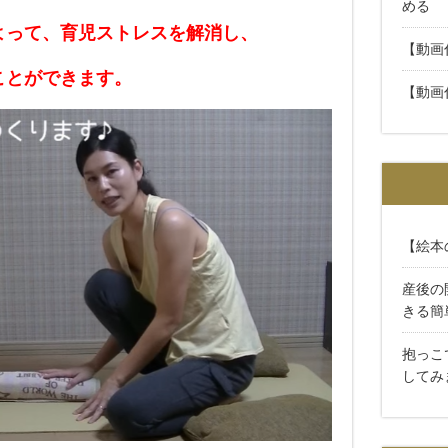
める
よって、育児ストレスを解消し、
【動画
ことができます。
【動画
【絵本
産後の
きる簡
抱っこ
してみ