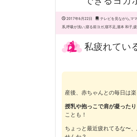
できるヨガ
2017年6月22日
テレビを見ながら
,
マ
系
,
呼吸が浅い
,
寝る前ヨガ
,
寝不足
,
瀧本 和子
,
疲
私疲れてい
産後、赤ちゃんとの毎日は楽
授乳や抱っこで肩が凝ったり
ことも！
ちょっと最近疲れてるな〜、
せんか？