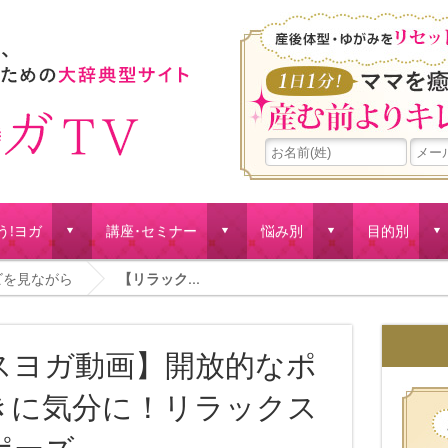
う!ヨガ
講座･セミナー
悩み別
目的別
d
d
d
d
ビを見ながら
【リラック...
スヨガ動画】開放的なポ
きに気分に！リラックス