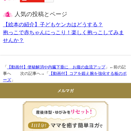
人気の投稿とページ
【絵本の紹介】子どもケンカはどうする？
抱っこで赤ちゃんにっこり！楽しく抱っこしてみま
せんか？
「
【動画付】便秘解消や内臓下垂に お腹の血流アップ
」←前の記
事へ 次の記事へ→「
【動画付】コアを鍛え腕を強化する板のポ
ーズ
」
メルマガ
産後体型・