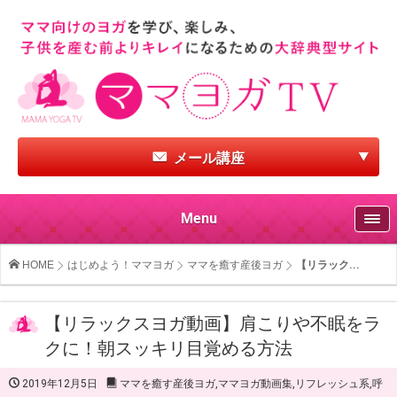
メール講座
Menu
HOME
はじめよう！ママヨガ
ママを癒す産後ヨガ
【リラック...
【リラックスヨガ動画】肩こりや不眠をラ
クに！朝スッキリ目覚める方法
2019年12月5日
ママを癒す産後ヨガ
,
ママヨガ動画集
,
リフレッシュ系
,
呼