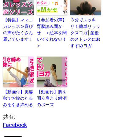
【特集】ママヨ
【参加者の声】
３分でスッキ
ガレッスン喜び
育脳読み聞か
リ！簡単リラッ
の声がたくさん
せ ＜絵本を聞
クスヨガ│産後
届いています！
いてくれない！
のストレスにお
＞
すすめヨガ
【動画付】美姿
【動画付】胸を
勢でお腹のたる
開く肩こり解消
みを引き締める
のポーズ
共有:
Facebook