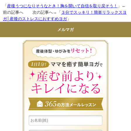
「
産後うつになりそうなとき！胸を開いて自信を取り戻そう！
」←
前の記事へ 次の記事へ→「
３分でスッキリ！簡単リラックスヨ
ガ│産後のストレスにおすすめヨガ
」
メルマガ
産後体型・