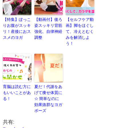
【特集】ぽっこ
【動画付】後ろ
【セルフケア動
りお腹がスッキ
姿スッキリ背筋
画】脚をほぐし
リ！産後におス
強化、自律神経
て、冷えとむく
スメのヨガ
調整
みを解消しよ
う！
育脳は読む方に
夏だ！代謝をあ
もいいことがあ
げて痩せ体質に
る！
☆ 簡単なのに
効果抜群なヨガ
ポーズ
共有: