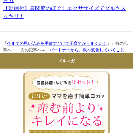
ヨガ
【動画付】肩関節のほぐしエクササイズでダルさス
ッキリ！
「
今までの思い込みを手放すだけで子育てがうまくいく
」←前の記
事へ 次の記事へ→「
パートナーから、親へ変化していくこと
」
メルマガ
産後体型・