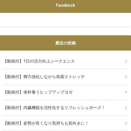
Facebook
最近の投稿
【動画付】1日の活力向上シークエンス
【動画付】脚力強化しながら前面ストレッチ
【動画付】体幹養うヒップアップヨガ
【動画付】内臓機能を活性化するリフレッシュポーズ！
【動画付】姿勢が良くなり気持ちも前向きに！