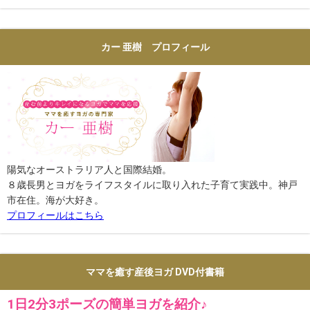
カー 亜樹 プロフィール
陽気なオーストラリア人と国際結婚。
８歳長男とヨガをライフスタイルに取り入れた子育て実践中。神戸
市在住。海が大好き。
プロフィールはこちら
ママを癒す産後ヨガ DVD付書籍
1日2分3ポーズの簡単ヨガを紹介♪