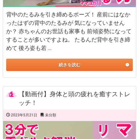
背中のたるみを引き締めるポーズ！ 産前にはなか
ったはずの背中のたるみが 気になっていません
か？ 赤ちゃんのお世話も家事も 前傾姿勢になって
することが多いですよね。 たるんだ背中を引き締
めて 後ろ姿も若 …
続きを読む
【動画付】身体と頭の疲れを癒すストレ
ッチ！
2023年5月21日
未分類