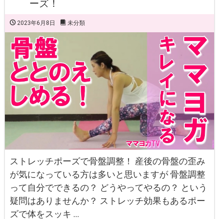
ーズ！
2023年6月8日
未分類
ストレッチポーズで骨盤調整！ 産後の骨盤の歪み
が気になっている方は多いと思いますが 骨盤調整
って自分でできるの？ どうやってやるの？ という
疑問はありませんか？ ストレッチ効果もあるポー
ズで体をスッキ …