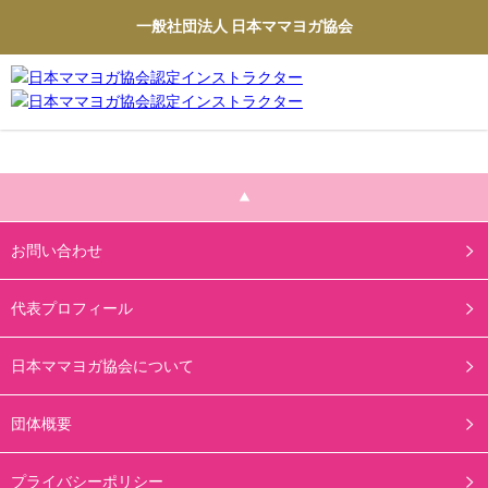
一般社団法人 日本ママヨガ協会
お問い合わせ
代表プロフィール
日本ママヨガ協会について
団体概要
プライバシーポリシー