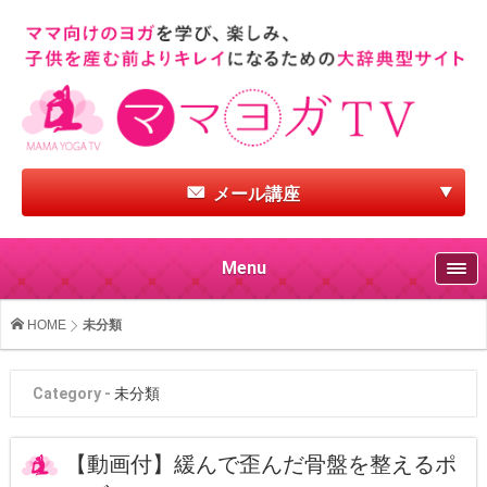
メール講座
Menu
HOME
未分類
Category -
未分類
【動画付】緩んで歪んだ骨盤を整えるポ