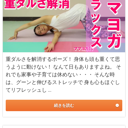
重ダルさを解消するポーズ！ 身体も頭も重くて思
うように動けない！ なんて日もありますよね。 そ
れでも家事や子育ては休めない・・・ そんな時
は、グーンと伸びるストレッチで 身も心もほぐし
てリフレッシュし …
続きを読む