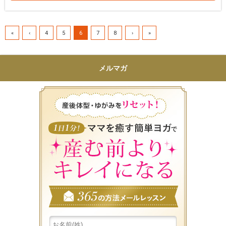
«
‹
4
5
6
7
8
›
»
メルマガ
産後体型・