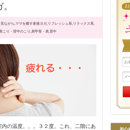
ガ。
を見ながら
,
ママを癒す産後ヨガ
,
リフレッシュ系
,
リラックス系
,
肩こり・背中のこり
,
肩甲骨・肩
,
背中
内の温度。。。３２度。これ、二階にあ
初心