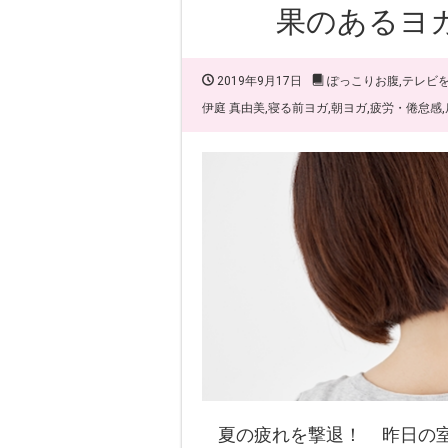
果のあるヨ
2019年9月17日
ぽっこりお腹
,
テレビ
伊庭 真由美
,
寝る前ヨガ
,
朝ヨガ
,
疲労・倦怠感
,
夏の疲れを撃退！ 昨日の室