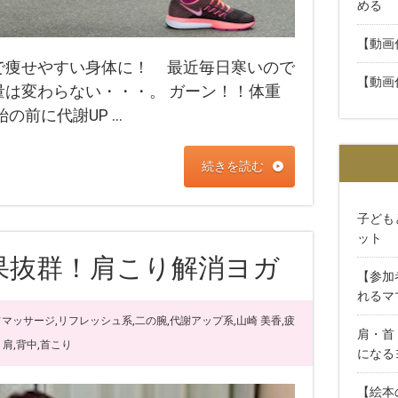
める
【動画
で痩せやすい身体に！ 最近毎日寒いので
【動画
は変わらない・・・。 ガーン！！体重
の前に代謝UP …
続きを読む
子ども
ット
果抜群！肩こり解消ヨガ
【参加
れるマ
フマッサージ
,
リフレッシュ系
,
二の腕
,
代謝アップ系
,
山崎 美香
,
疲
肩・首
・肩
,
背中
,
首こり
になる
【絵本