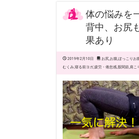
体の悩みを
背中、お尻
果あり
2019年2月10日
お尻
,
お腹
,
ぽっこりお
むくみ
,
寝る前ヨガ
,
疲労・倦怠感
,
股関節
,
肩こ