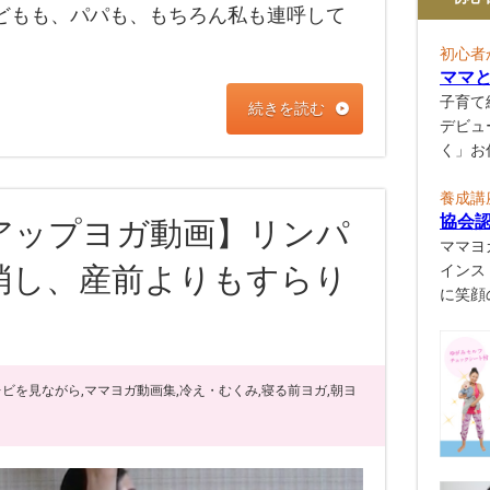
どもも、パパも、もちろん私も連呼して
初心者
ママ
子育て
続きを読む
デビュ
く」お
養成講
協会
アップヨガ動画】リンパ
ママヨ
消し、産前よりもすらり
インス
に笑顔
！
レビを見ながら
,
ママヨガ動画集
,
冷え・むくみ
,
寝る前ヨガ
,
朝ヨ