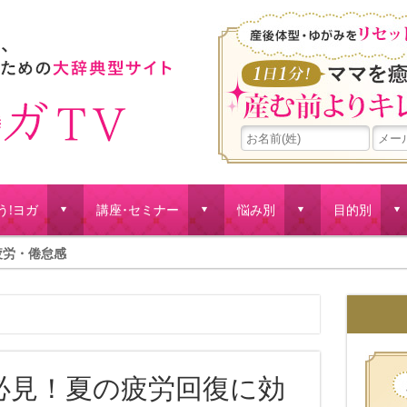
う!ヨガ
講座･セミナー
悩み別
目的別
d
d
d
d
疲労・倦怠感
必見！夏の疲労回復に効