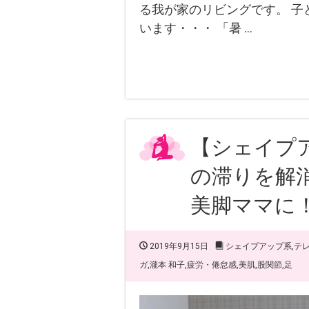
る我が家のリビングです。 子
います・・・ 「暑 …
【シェイプ
の滞りを解
美脚ママに
2019年9月15日
シェイプアップ系
,
テ
ガ
,
瀧本 和子
,
疲労・倦怠感
,
美肌
,
股関節
,
足