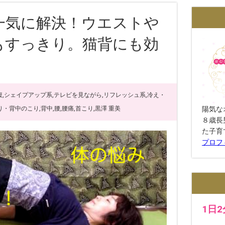
一気に解決！ウエストや
もすっきり。猫背にも効
腹
,
シェイプアップ系
,
テレビを見ながら
,
リフレッシュ系
,
冷え・
り・背中のこり
,
背中
,
腰
,
腰痛
,
首こり
,
黒澤 重美
陽気な
８歳長
た子育
プロフ
1日