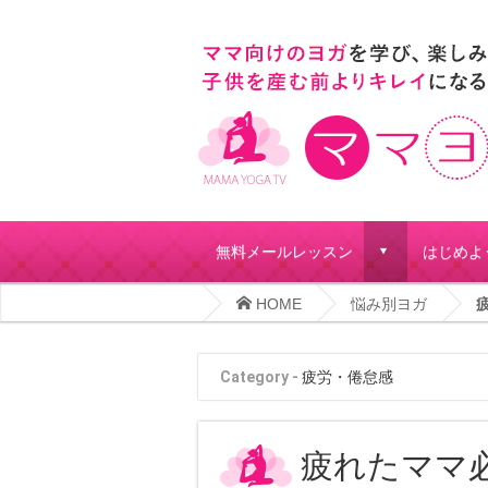
無料メールレッスン
はじめよ
d
HOME
悩み別ヨガ
Category -
疲労・倦怠感
疲れたママ