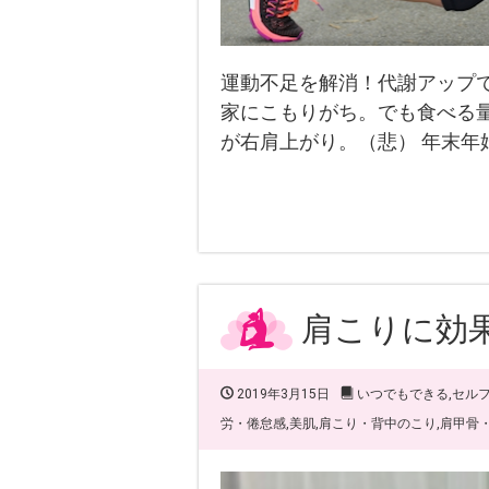
運動不足を解消！代謝アップ
家にこもりがち。でも食べる量
が右肩上がり。（悲） 年末年始
肩こりに効
2019年3月15日
いつでもできる
,
セル
労・倦怠感
,
美肌
,
肩こり・背中のこり
,
肩甲骨