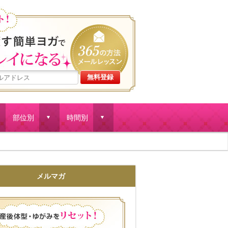
産後体型・ゆがみをリセット
部位別
時間別
d
d
メルマガ
産後体型・ゆがみをリセット