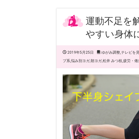
運動不足を
やすい身体
2019年5月25日
ゆがみ調整
,
テレビを
プ系
,
悩み別ヨガ
,
朝ヨガ
,
松井 みつ枝
,
疲労・倦