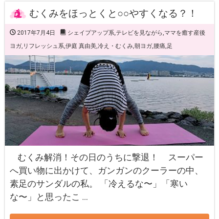
むくみをほっとくと○○やすくなる？！
2017年7月4日
シェイプアップ系
,
テレビを見ながら
,
ママを癒す産後
ヨガ
,
リフレッシュ系
,
伊庭 真由美
,
冷え・むくみ
,
朝ヨガ
,
腰痛
,
足
むくみ解消！その日のうちに撃退！ スーパー
へ買い物に出かけて、ガンガンのクーラーの中、
素足のサンダルの私。 「冷えるな〜」「寒い
な〜」と思ったこ …