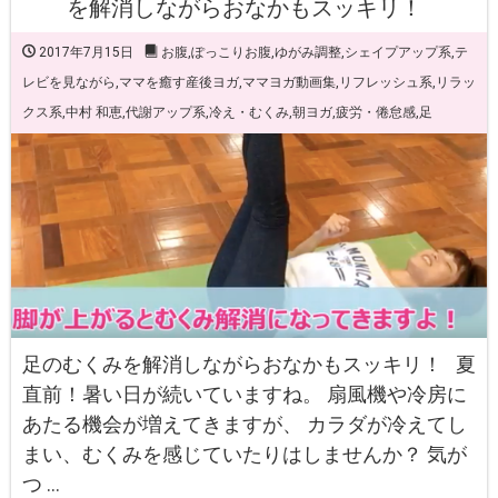
を解消しながらおなかもスッキリ！
2017年7月15日
お腹
,
ぽっこりお腹
,
ゆがみ調整
,
シェイプアップ系
,
テ
レビを見ながら
,
ママを癒す産後ヨガ
,
ママヨガ動画集
,
リフレッシュ系
,
リラッ
クス系
,
中村 和恵
,
代謝アップ系
,
冷え・むくみ
,
朝ヨガ
,
疲労・倦怠感
,
足
足のむくみを解消しながらおなかもスッキリ！ 夏
直前！暑い日が続いていますね。 扇風機や冷房に
あたる機会が増えてきますが、 カラダが冷えてし
まい、むくみを感じていたりはしませんか？ 気が
つ …