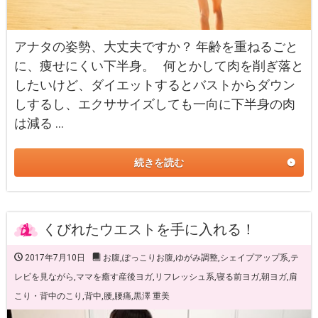
アナタの姿勢、大丈夫ですか？ 年齢を重ねるごと
に、痩せにくい下半身。 何とかして肉を削ぎ落と
したいけど、ダイエットするとバストからダウン
しするし、エクササイズしても一向に下半身の肉
は減る …
続きを読む
くびれたウエストを手に入れる！
2017年7月10日
お腹
,
ぽっこりお腹
,
ゆがみ調整
,
シェイプアップ系
,
テ
レビを見ながら
,
ママを癒す産後ヨガ
,
リフレッシュ系
,
寝る前ヨガ
,
朝ヨガ
,
肩
こり・背中のこり
,
背中
,
腰
,
腰痛
,
黒澤 重美