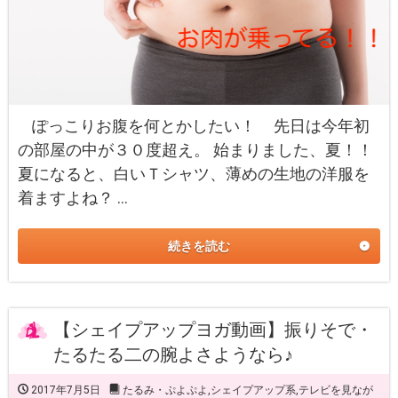
ぽっこりお腹を何とかしたい！ 先日は今年初
の部屋の中が３０度超え。 始まりました、夏！！
夏になると、白いＴシャツ、薄めの生地の洋服を
着ますよね？ …
続きを読む
【シェイプアップヨガ動画】振りそで・
たるたる二の腕よさようなら♪
2017年7月5日
たるみ・ぷよぷよ
,
シェイプアップ系
,
テレビを見なが