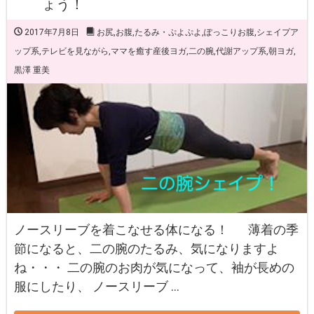
ょう！
2017年7月8日
お尻
,
お腹
,
たるみ・ぷよぷよ
,
ぽっこりお腹
,
シェイプア
ップ系
,
テレビを見ながら
,
ママを癒す産後ヨガ
,
二の腕
,
代謝アップ系
,
朝ヨガ
,
黒澤 重美
ノースリーブを着こなせる体になる！ 薄着の季
節になると、二の腕のたるみ、気になりますよ
ね・・・ 二の腕のお肉が気になって、袖が長めの
服にしたり、 ノースリーブ …