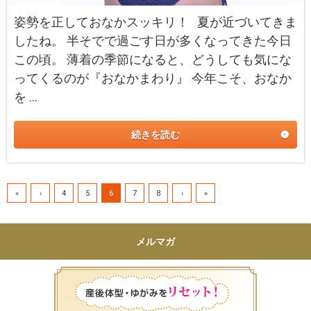
姿勢を正しておなかスッキリ！ 夏が近づいてきま
したね。 半そでで過ごす日が多くなってきた今日
この頃。 薄着の季節になると、どうしても気にな
ってくるのが『おなかまわり』 今年こそ、おなか
を …
続きを読む
«
‹
4
5
6
7
8
›
»
メルマガ
産後体型・