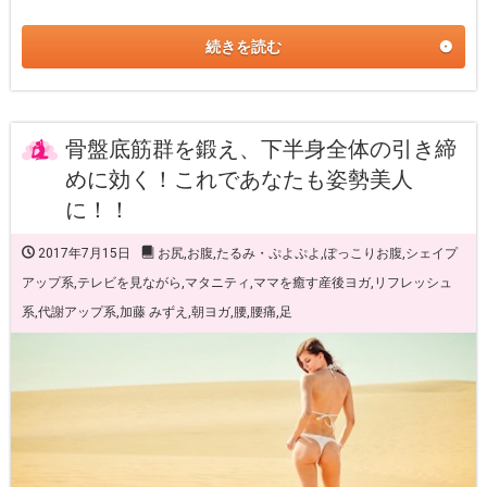
続きを読む
骨盤底筋群を鍛え、下半身全体の引き締
めに効く！これであなたも姿勢美人
に！！
2017年7月15日
お尻
,
お腹
,
たるみ・ぷよぷよ
,
ぽっこりお腹
,
シェイプ
アップ系
,
テレビを見ながら
,
マタニティ
,
ママを癒す産後ヨガ
,
リフレッシュ
系
,
代謝アップ系
,
加藤 みずえ
,
朝ヨガ
,
腰
,
腰痛
,
足