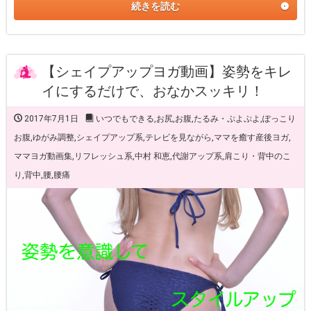
続きを読む
【シェイプアップヨガ動画】姿勢をキレ
イにするだけで、おなかスッキリ！
2017年7月1日
いつでもできる
,
お尻
,
お腹
,
たるみ・ぷよぷよ
,
ぽっこり
お腹
,
ゆがみ調整
,
シェイプアップ系
,
テレビを見ながら
,
ママを癒す産後ヨガ
,
ママヨガ動画集
,
リフレッシュ系
,
中村 和恵
,
代謝アップ系
,
肩こり・背中のこ
り
,
背中
,
腰
,
腰痛