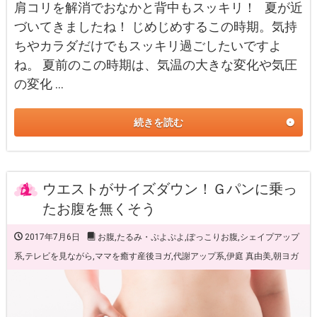
肩コリを解消でおなかと背中もスッキリ！ 夏が近
づいてきましたね！ じめじめするこの時期。気持
ちやカラダだけでもスッキリ過ごしたいですよ
ね。 夏前のこの時期は、気温の大きな変化や気圧
の変化 …
続きを読む
ウエストがサイズダウン！Ｇパンに乗っ
たお腹を無くそう
2017年7月6日
お腹
,
たるみ・ぷよぷよ
,
ぽっこりお腹
,
シェイプアップ
系
,
テレビを見ながら
,
ママを癒す産後ヨガ
,
代謝アップ系
,
伊庭 真由美
,
朝ヨガ