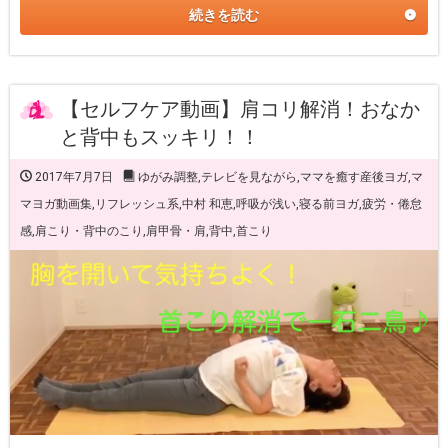
続きを読む
【セルフケア動画】肩コリ解消！おなか
と背中もスッキリ！！
2017年7月7日
ゆがみ調整
,
テレビを見ながら
,
ママを癒す産後ヨガ
,
マ
マヨガ動画集
,
リフレッシュ系
,
中村 和恵
,
呼吸が浅い
,
寝る前ヨガ
,
疲労・倦怠
感
,
肩こり・背中のこり
,
肩甲骨・肩
,
背中
,
首こり