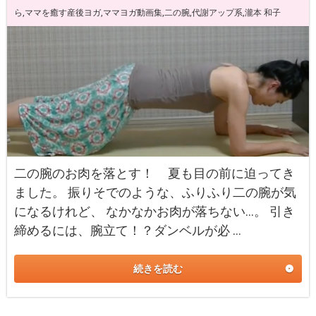
ら
,
ママを癒す産後ヨガ
,
ママヨガ動画集
,
二の腕
,
代謝アップ系
,
瀧本 和子
二の腕のお肉を落とす！ 夏も目の前に迫ってき
ました。 振りそでのような、ふりふり二の腕が気
になるけれど、 なかなかお肉が落ちない…。 引き
締めるには、腕立て！？ダンベルが必 …
続きを読む